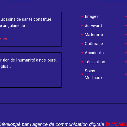
Images
aux soins de santé constitue
Survivant
e angulaire de...
Maternité
ction
Chômage
Accidents
rition de l’humanité à nos jours,
Législation
plus...
Soins
Medicaux
Développé par l’agence de communication digitale
BIWOND